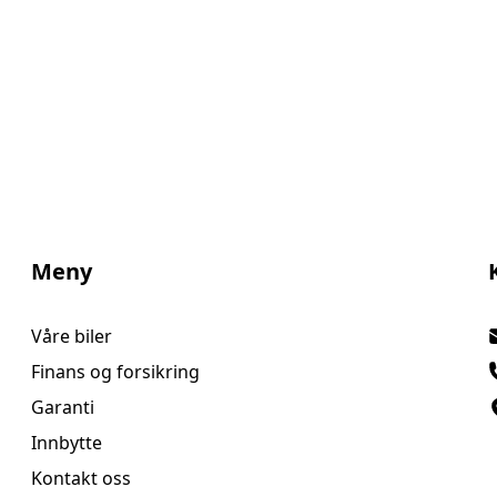
service. I tillegg leverer vi
annonsert pris. Dette er en
 og elektroniske
Meny
Våre biler
Finans og forsikring
Garanti
Innbytte
Kontakt oss