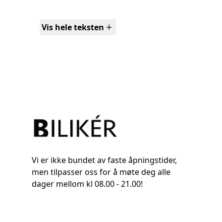
EU-godkjent
frem til desember 2027 og nylig hatt 
Vis hele teksten
bilen med
12mnd Fragus Complete
inkludert i 
omfattende garanti som dekker både mekaniske
komponenter.
Høydepunkter:
Kun 56 000 km – svært lav kilometerstand
Tilhengerkapasitet på 3500kg
Automatgir
Firehjulstrekk (4x4)
Toppmodell med mye utstyr
Vi er ikke bundet av faste åpningstider,
Meget pen både innvendig og utvendig
men tilpasser oss for å møte deg alle
God kjørekomfort og høy sittestilling
dager mellom kl 08.00 - 21.00!
Av utstyr kan vi nevne: