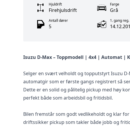
Hjuldrift
Farge
Firehjulsdrift
Grå
Antall dører
1. gang reg.
5
14.12.20
Isuzu D-Max – Toppmodell | 4x4 | Automat | 
Selger en svært velholdt og topputstyrt Isuzu D
automatgir som er første gangs registrert så s
Dette er en solid og pålitelig pickup med høy 
perfekt både som arbeidsbil og fritidsbil.
Bilen fremstår som godt vedlikeholdt og klar for 
driftssikker pickup som takler både jobb og frit