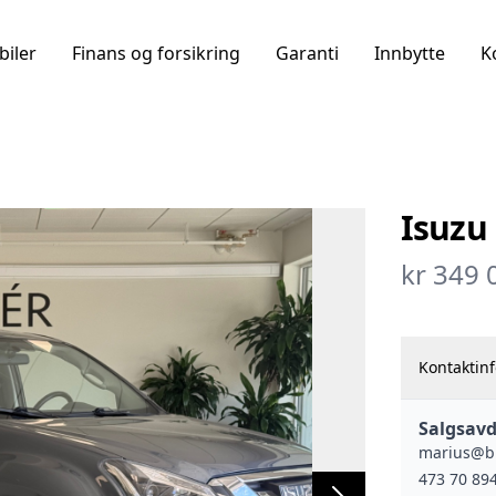
biler
Finans og forsikring
Garanti
Innbytte
K
Isuzu
kr 349 
Kontaktin
Salgsavd
marius@bi
473 70 89