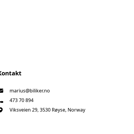
Biliker AS
Kontakt
marius@biliker.no
473 70 894
Viksveien 29, 3530 Røyse, Norway