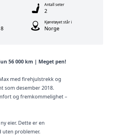
Antall seter
2
Kjøretøyet står i
18
Norge
Kun 56 000 km | Meget pen!
-Max med firehjulstrekk og
ent som desember 2018.
komfort og fremkommelighet –
ny eier. Dette er en
id uten problemer.