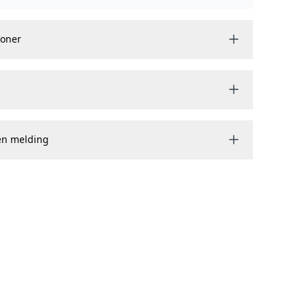
joner
en melding