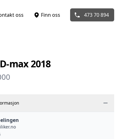
ontakt oss
Finn oss
473 70 894
 D-max 2018
000
formasjon
elingen
liker.no
4